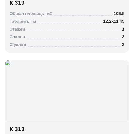
К 319
Общая площадь, м2
103.8
Габариты, м
12.2х11.45
Этажей
1
Спален
3
C/узлов
2
Очистить все
К 313