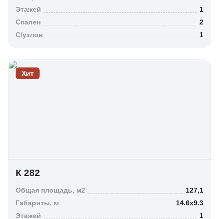
Этажей
1
Длина, м
Спален
2
C/узлов
1
Ширина, м
Хит
Этажность
К 282
1
Общая площадь, м2
127,1
2
Габариты, м
14.6х9.3
3
Этажей
1