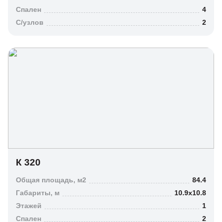
Мансарда
Спален
4
Цоколь
C/узлов
2
Число спален
1
К 320
2
3
Общая площадь, м2
84.4
Габариты, м
10.9х10.8
4
Этажей
1
5
Спален
2