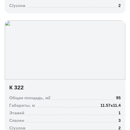
6
C/узлов
2
Число с/узлов
1
2
К 322
3
Общая площадь, м2
95
Габариты, м
11.57х11.4
4
Этажей
1
4+
Спален
3
C/узлов
2