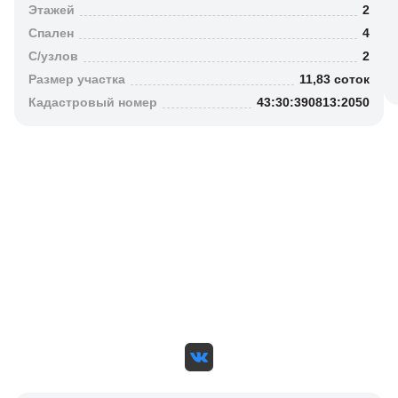
Этажей
2
Спален
4
C/узлов
2
Размер участка
11,83 соток
Кадастровый номер
43:30:390813:2050
Получите бесплатную
консультацию
Или свяжитесь с нами удобным способом
+7 (8332) 410-143