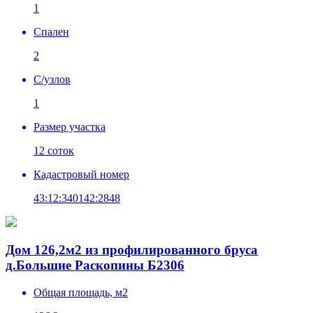
1
Спален
2
C/узлов
1
Размер участка
12 соток
Кадастровый номер
43:12:340142:2848
Дом 126,2м2 из профилированного бруса
д.Большие Раскопины Б2306
Общая площадь, м2