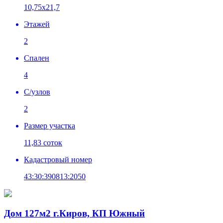
10,75х21,7
Этажей
2
Спален
4
C/узлов
2
Размер участка
11,83 соток
Кадастровый номер
43:30:390813:2050
Дом 127м2 г.Киров, КП Южный