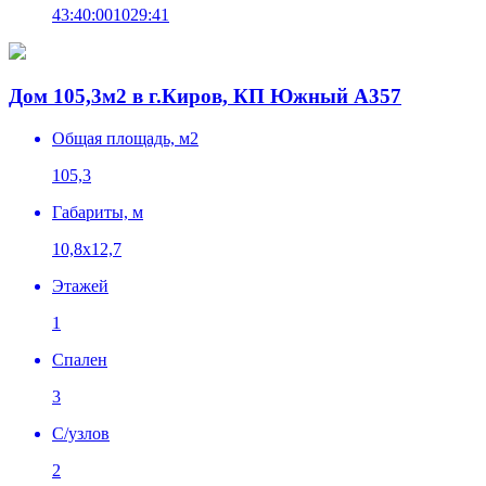
43:40:001029:41
Дом 105,3м2 в г.Киров, КП Южный А357
Общая площадь, м2
105,3
Габариты, м
10,8х12,7
Этажей
1
Спален
3
C/узлов
2