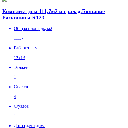
Комплекс дом 111,7м2 и граж д.Большие
Раскопины К123
Общая площадь, м2
111,7
Габариты, м
12х13
Этажей
1
Спален
4
C/узлов
1
Дата сдачи дома