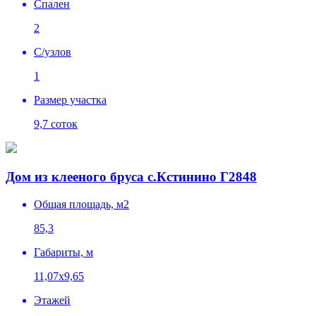
Спален
2
C/узлов
1
Размер участка
9,7 соток
Дом из клееного бруса с.Кстинино Г2848
Общая площадь, м2
85,3
Габариты, м
11,07х9,65
Этажей