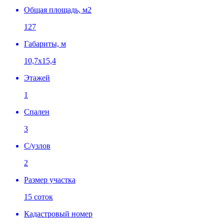
Общая площадь, м2
127
Габариты, м
10,7х15,4
Этажей
1
Спален
3
C/узлов
2
Размер участка
15 соток
Кадастровый номер