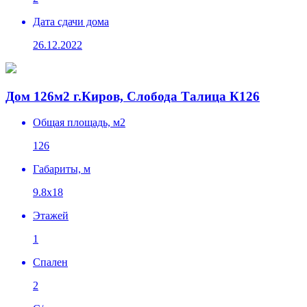
Дата сдачи дома
26.12.2022
Дом 126м2 г.Киров, Слобода Талица К126
Общая площадь, м2
126
Габариты, м
9.8х18
Этажей
1
Спален
2