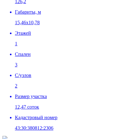
126,2
Габариты, м
15,46х10,78
Этажей
1
Спален
3
C/узлов
2
Размер участка
12,47 соток
Кадастровый номер
43:30:380812:2306