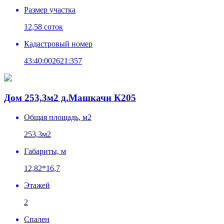
Размер участка
12,58 соток
Кадастровый номер
43:40:002621:357
Дом 253,3м2 д.Машкачи К205
Общая площадь, м2
253,3м2
Габариты, м
12,82*16,7
Этажей
2
Спален