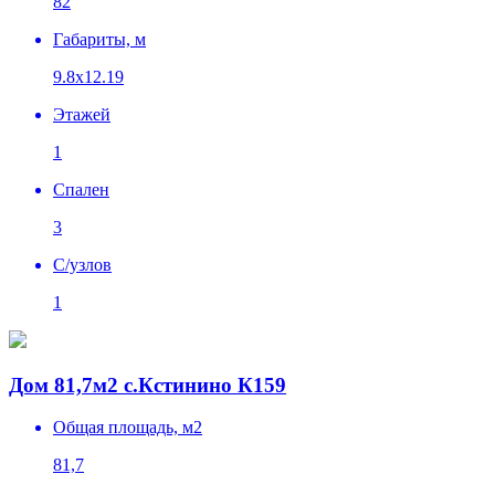
82
Габариты, м
9.8х12.19
Этажей
1
Спален
3
C/узлов
1
Дом 81,7м2 с.Кстинино К159
Общая площадь, м2
81,7