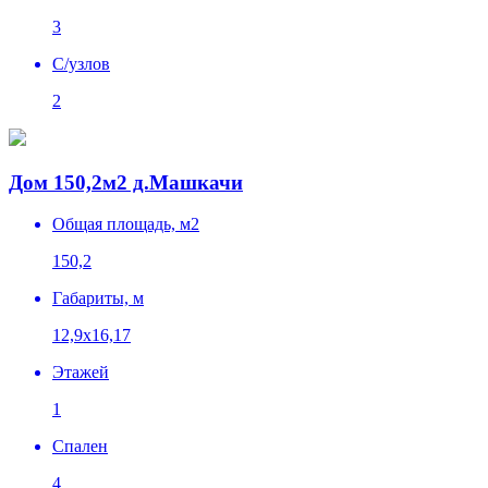
3
C/узлов
2
Дом 150,2м2 д.Машкачи
Общая площадь, м2
150,2
Габариты, м
12,9х16,17
Этажей
1
Спален
4