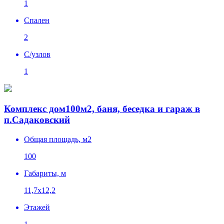
1
Спален
2
C/узлов
1
Комплекс дом100м2, баня, беседка и гараж в
п.Садаковский
Общая площадь, м2
100
Габариты, м
11,7х12,2
Этажей