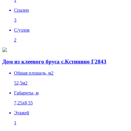
1
Спален
3
C/узлов
2
Дом из клееного бруса с.Кстинино Г2843
Общая площадь, м2
52,5м2
Габариты, м
7,25х8,55
Этажей
1