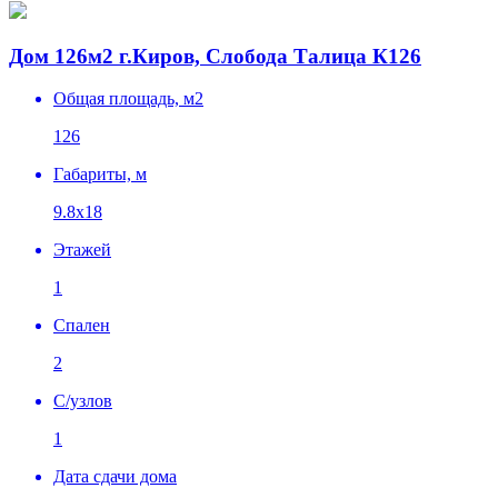
Дом 126м2 г.Киров, Слобода Талица К126
Общая площадь, м2
126
Габариты, м
9.8х18
Этажей
1
Спален
2
C/узлов
1
Дата сдачи дома