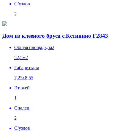
C/узлов
2
Дом из клееного бруса с.Кстинино Г2843
Общая площадь, м2
52,5м2
Габариты, м
7,25х8,55
Этажей
1
Спален
2
C/узлов