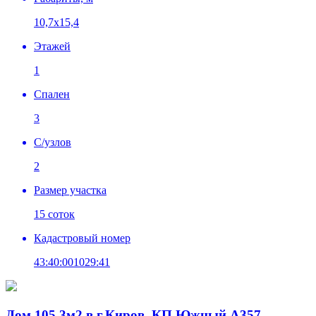
10,7х15,4
Этажей
1
Спален
3
C/узлов
2
Размер участка
15 соток
Кадастровый номер
43:40:001029:41
Дом 105,3м2 в г.Киров, КП Южный А357