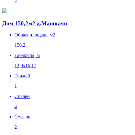
2
Дом 150,2м2 д.Машкачи
Общая площадь, м2
150,2
Габариты, м
12,9х16,17
Этажей
1
Спален
4
C/узлов
2