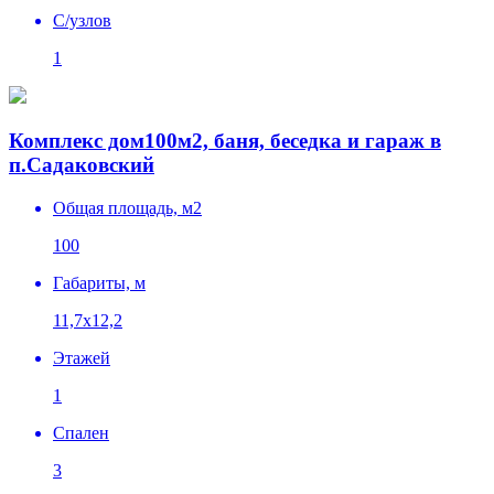
C/узлов
1
Комплекс дом100м2, баня, беседка и гараж в
п.Садаковский
Общая площадь, м2
100
Габариты, м
11,7х12,2
Этажей
1
Спален
3