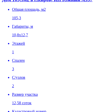
Общая площадь, м2
105,3
Габариты, м
10,8х12,7
Этажей
1
Спален
3
C/узлов
2
Размер участка
12,58 соток
Кадастровый номер