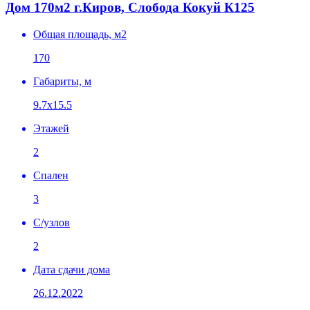
Дом 170м2 г.Киров, Слобода Кокуй К125
Общая площадь, м2
170
Габариты, м
9.7х15.5
Этажей
2
Спален
3
C/узлов
2
Дата сдачи дома
26.12.2022