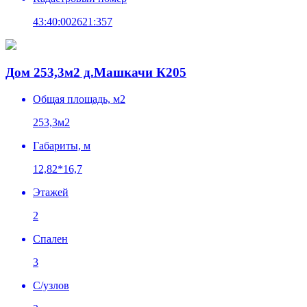
43:40:002621:357
Дом 253,3м2 д.Машкачи К205
Общая площадь, м2
253,3м2
Габариты, м
12,82*16,7
Этажей
2
Спален
3
C/узлов