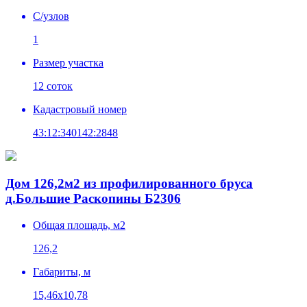
C/узлов
1
Размер участка
12 соток
Кадастровый номер
43:12:340142:2848
Дом 126,2м2 из профилированного бруса
д.Большие Раскопины Б2306
Общая площадь, м2
126,2
Габариты, м
15,46х10,78