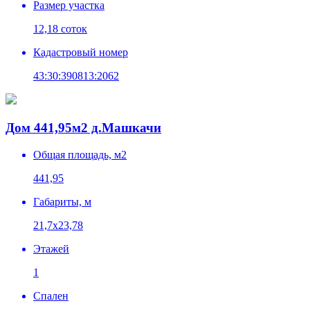
Размер участка
12,18 соток
Кадастровый номер
43:30:390813:2062
Дом 441,95м2 д.Машкачи
Общая площадь, м2
441,95
Габариты, м
21,7х23,78
Этажей
1
Спален