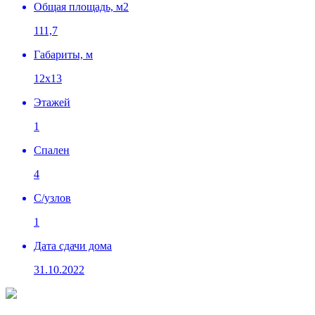
Общая площадь, м2
111,7
Габариты, м
12х13
Этажей
1
Спален
4
C/узлов
1
Дата сдачи дома
31.10.2022